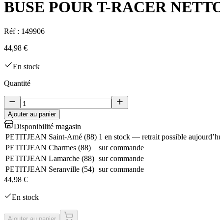
BUSE POUR T-RACER NETTOY
Réf :
149906
44,98 €
En stock
Quantité
Ajouter au panier
Disponibilité magasin
PETITJEAN Saint-Amé
(
88
)
1 en stock — retrait possible aujourd’h
PETITJEAN Charmes
(
88
)
sur commande
PETITJEAN Lamarche
(
88
)
sur commande
PETITJEAN Seranville
(
54
)
sur commande
44,98 €
En stock
Ajouter au panier