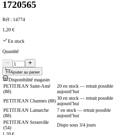
1720565
Réf :
14774
1,20 €
En stock
Quantité
Ajouter au panier
Disponibilité magasin
PETITJEAN Saint-Amé
20 en stock — retrait possible
(
88
)
aujourd’hui
30 en stock — retrait possible
PETITJEAN Charmes
(
88
)
aujourd’hui
PETITJEAN Lamarche
7 en stock — retrait possible
(
88
)
aujourd’hui
PETITJEAN Seranville
Dispo sous 3/4 jours
(
54
)
1,20 €