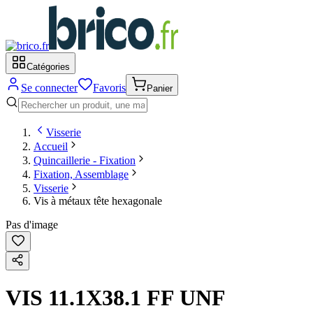
Catégories
Se connecter
Favoris
Panier
Visserie
Accueil
Quincaillerie - Fixation
Fixation, Assemblage
Visserie
Vis à métaux tête hexagonale
Pas d'image
VIS 11.1X38.1 FF UNF