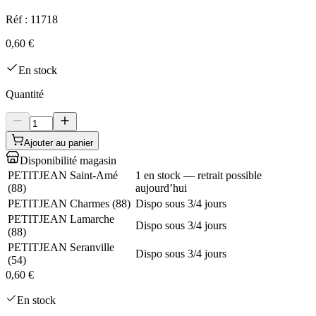
Réf :
11718
0,60 €
En stock
Quantité
Ajouter au panier
Disponibilité magasin
PETITJEAN Saint-Amé
1 en stock — retrait possible
(
88
)
aujourd’hui
PETITJEAN Charmes
(
88
)
Dispo sous 3/4 jours
PETITJEAN Lamarche
Dispo sous 3/4 jours
(
88
)
PETITJEAN Seranville
Dispo sous 3/4 jours
(
54
)
0,60 €
En stock