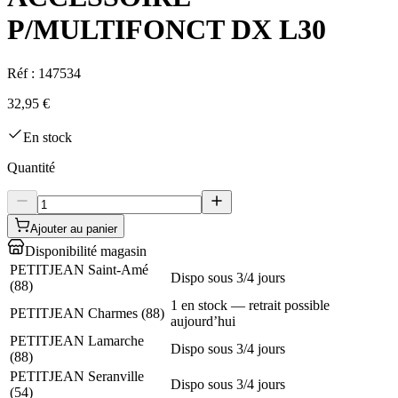
P/MULTIFONCT DX L30
Réf :
147534
32,95 €
En stock
Quantité
Ajouter au panier
Disponibilité magasin
PETITJEAN Saint-Amé
Dispo sous 3/4 jours
(
88
)
1 en stock — retrait possible
PETITJEAN Charmes
(
88
)
aujourd’hui
PETITJEAN Lamarche
Dispo sous 3/4 jours
(
88
)
PETITJEAN Seranville
Dispo sous 3/4 jours
(
54
)