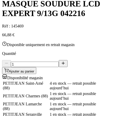
MASQUE SOUDURE LCD
EXPERT 9/13G 042216
Réf :
145469
66,88 €
Disponible uniquement en retrait magasin
Quantité
Ajouter au panier
Disponibilité magasin
PETITJEAN Saint-Amé
4 en stock — retrait possible
(
88
)
aujourd’hui
1 en stock — retrait possible
PETITJEAN Charmes
(
88
)
aujourd’hui
PETITJEAN Lamarche
1 en stock — retrait possible
(
88
)
aujourd’hui
PETITJEAN Seranville
1 en stock — retrait possible