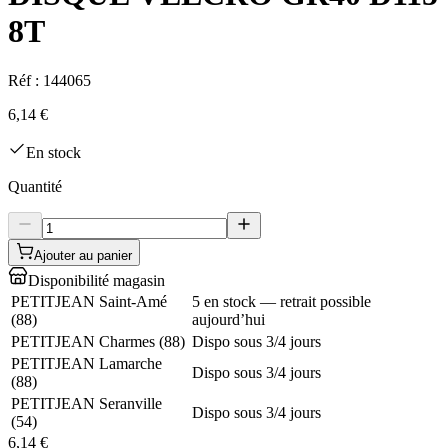
8T
Réf :
144065
6,14 €
En stock
Quantité
Ajouter au panier
Disponibilité magasin
PETITJEAN Saint-Amé
5 en stock — retrait possible
(
88
)
aujourd’hui
PETITJEAN Charmes
(
88
)
Dispo sous 3/4 jours
PETITJEAN Lamarche
Dispo sous 3/4 jours
(
88
)
PETITJEAN Seranville
Dispo sous 3/4 jours
(
54
)
6,14 €