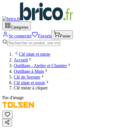
Catégories
Se connecter
Favoris
Panier
Clé plate et mixte
Accueil
Outillage - Atelier et Chantier
Outillage à Main
Clé de Serrage
Clé plate et mixte
Clé mixte à cliquet
Pas d'image