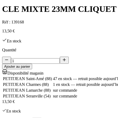
CLE MIXTE 23MM CLIQUET
Réf :
139168
13,50 €
En stock
Quantité
Ajouter au panier
Disponibilité magasin
PETITJEAN Saint-Amé
(
88
)
47 en stock — retrait possible aujourd’
PETITJEAN Charmes
(
88
)
1 en stock — retrait possible aujourd’h
PETITJEAN Lamarche
(
88
)
sur commande
PETITJEAN Seranville
(
54
)
sur commande
13,50 €
En stock