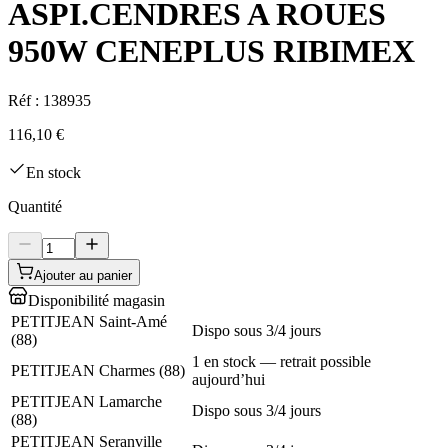
ASPI.CENDRES A ROUES
950W CENEPLUS RIBIMEX
Réf :
138935
116,10 €
En stock
Quantité
Ajouter au panier
Disponibilité magasin
PETITJEAN Saint-Amé
Dispo sous 3/4 jours
(
88
)
1 en stock — retrait possible
PETITJEAN Charmes
(
88
)
aujourd’hui
PETITJEAN Lamarche
Dispo sous 3/4 jours
(
88
)
PETITJEAN Seranville