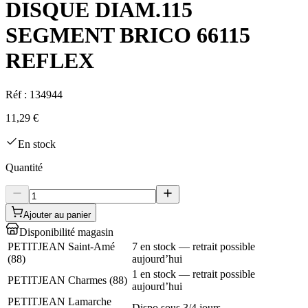
DISQUE DIAM.115
SEGMENT BRICO 66115
REFLEX
Réf :
134944
11,29 €
En stock
Quantité
Ajouter au panier
Disponibilité magasin
PETITJEAN Saint-Amé
7 en stock — retrait possible
(
88
)
aujourd’hui
1 en stock — retrait possible
PETITJEAN Charmes
(
88
)
aujourd’hui
PETITJEAN Lamarche
Dispo sous 3/4 jours