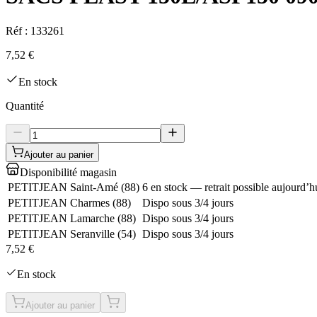
Réf :
133261
7,52 €
En stock
Quantité
Ajouter au panier
Disponibilité magasin
PETITJEAN Saint-Amé
(
88
)
6 en stock — retrait possible aujourd’h
PETITJEAN Charmes
(
88
)
Dispo sous 3/4 jours
PETITJEAN Lamarche
(
88
)
Dispo sous 3/4 jours
PETITJEAN Seranville
(
54
)
Dispo sous 3/4 jours
7,52 €
En stock
Ajouter au panier