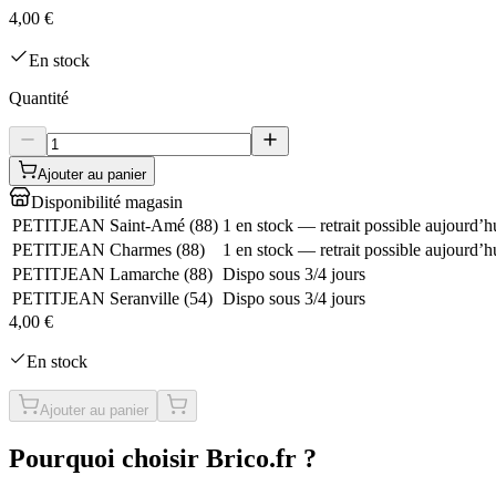
4,00 €
En stock
Quantité
Ajouter au panier
Disponibilité magasin
PETITJEAN Saint-Amé
(
88
)
1 en stock — retrait possible aujourd’h
PETITJEAN Charmes
(
88
)
1 en stock — retrait possible aujourd’h
PETITJEAN Lamarche
(
88
)
Dispo sous 3/4 jours
PETITJEAN Seranville
(
54
)
Dispo sous 3/4 jours
4,00 €
En stock
Ajouter au panier
Pourquoi choisir Brico.fr ?