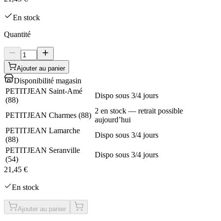
En stock
Quantité
Ajouter au panier
Disponibilité magasin
PETITJEAN Saint-Amé
Dispo sous 3/4 jours
(
88
)
2 en stock — retrait possible
PETITJEAN Charmes
(
88
)
aujourd’hui
PETITJEAN Lamarche
Dispo sous 3/4 jours
(
88
)
PETITJEAN Seranville
Dispo sous 3/4 jours
(
54
)
21,45 €
En stock
Ajouter au panier