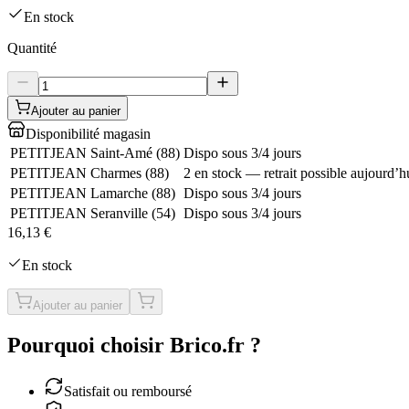
En stock
Quantité
Ajouter au panier
Disponibilité magasin
PETITJEAN Saint-Amé
(
88
)
Dispo sous 3/4 jours
PETITJEAN Charmes
(
88
)
2 en stock — retrait possible aujourd’h
PETITJEAN Lamarche
(
88
)
Dispo sous 3/4 jours
PETITJEAN Seranville
(
54
)
Dispo sous 3/4 jours
16,13 €
En stock
Ajouter au panier
Pourquoi choisir Brico.fr ?
Satisfait ou remboursé