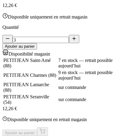
12,26 €
Disponible uniquement en retrait magasin
Quantité
Ajouter au panier
Disponibilité magasin
PETITJEAN Saint-Amé
7 en stock — retrait possible
(
88
)
aujourd’hui
9 en stock — retrait possible
PETITJEAN Charmes
(
88
)
aujourd’hui
PETITJEAN Lamarche
sur commande
(
88
)
PETITJEAN Seranville
sur commande
(
54
)
12,26 €
Disponible uniquement en retrait magasin
Ajouter au panier