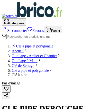
Catégories
Se connecter
Favoris
Panier
Clé à pipe et polygonale
Accueil
Outillage - Atelier et Chantier
Outillage à Main
Clé de Serrage
Clé à pipe et polygonale
Clé à pipe
Pas d'image
CLE PIPE DEBOUCHE