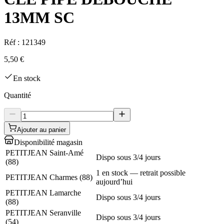
13MM SC
Réf :
121349
5,50 €
En stock
Quantité
Ajouter au panier
Disponibilité magasin
PETITJEAN Saint-Amé
Dispo sous 3/4 jours
(
88
)
1 en stock — retrait possible
PETITJEAN Charmes
(
88
)
aujourd’hui
PETITJEAN Lamarche
Dispo sous 3/4 jours
(
88
)
PETITJEAN Seranville
Dispo sous 3/4 jours
(
54
)