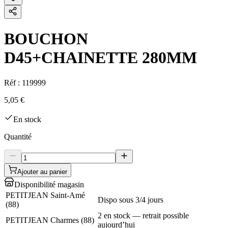
BOUCHON
D45+CHAINETTE 280MM
Réf :
119999
5,05 €
En stock
Quantité
Ajouter au panier
Disponibilité magasin
PETITJEAN Saint-Amé
Dispo sous 3/4 jours
(
88
)
2 en stock — retrait possible
PETITJEAN Charmes
(
88
)
aujourd’hui