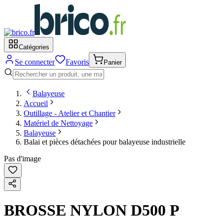
Catégories
Se connecter
Favoris
Panier
Balayeuse
Accueil
Outillage - Atelier et Chantier
Matériel de Nettoyage
Balayeuse
Balai et pièces détachées pour balayeuse industrielle
Pas d'image
BROSSE NYLON D500 P