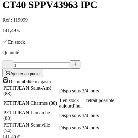
CT40 SPPV43963 IPC
Réf :
119099
141,49 €
En stock
Quantité
Ajouter au panier
Disponibilité magasin
PETITJEAN Saint-Amé
Dispo sous 3/4 jours
(
88
)
1 en stock — retrait possible
PETITJEAN Charmes
(
88
)
aujourd’hui
PETITJEAN Lamarche
Dispo sous 3/4 jours
(
88
)
PETITJEAN Seranville
Dispo sous 3/4 jours
(
54
)
141,49 €