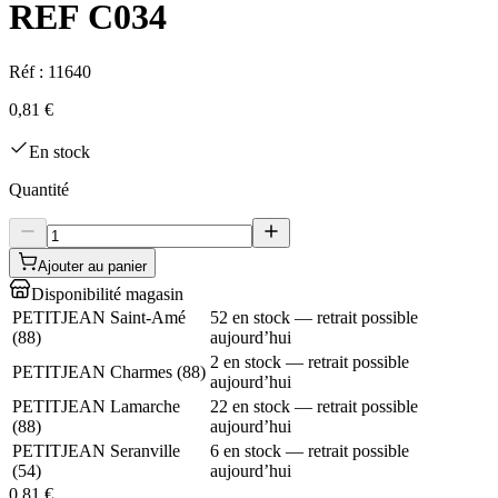
REF C034
Réf :
11640
0,81 €
En stock
Quantité
Ajouter au panier
Disponibilité magasin
PETITJEAN Saint-Amé
52 en stock — retrait possible
(
88
)
aujourd’hui
2 en stock — retrait possible
PETITJEAN Charmes
(
88
)
aujourd’hui
PETITJEAN Lamarche
22 en stock — retrait possible
(
88
)
aujourd’hui
PETITJEAN Seranville
6 en stock — retrait possible
(
54
)
aujourd’hui
0,81 €