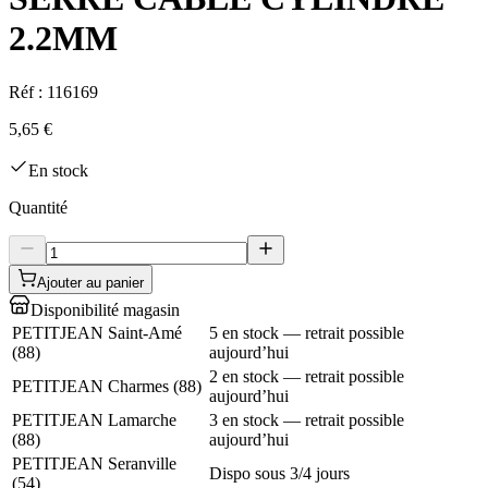
2.2MM
Réf :
116169
5,65 €
En stock
Quantité
Ajouter au panier
Disponibilité magasin
PETITJEAN Saint-Amé
5 en stock — retrait possible
(
88
)
aujourd’hui
2 en stock — retrait possible
PETITJEAN Charmes
(
88
)
aujourd’hui
PETITJEAN Lamarche
3 en stock — retrait possible
(
88
)
aujourd’hui
PETITJEAN Seranville
Dispo sous 3/4 jours
(
54
)