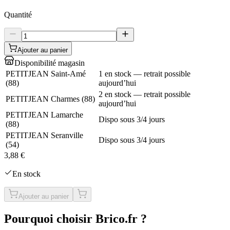
Quantité
Ajouter au panier
Disponibilité magasin
PETITJEAN Saint-Amé
1 en stock — retrait possible
(
88
)
aujourd’hui
2 en stock — retrait possible
PETITJEAN Charmes
(
88
)
aujourd’hui
PETITJEAN Lamarche
Dispo sous 3/4 jours
(
88
)
PETITJEAN Seranville
Dispo sous 3/4 jours
(
54
)
3,88 €
En stock
Ajouter au panier
Pourquoi choisir Brico.fr ?