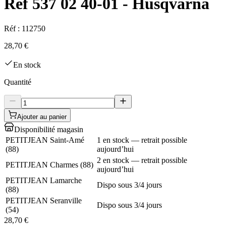
Ref 537 02 40-01 - Husqvarna
Réf :
112750
28,70 €
En stock
Quantité
Ajouter au panier
Disponibilité magasin
PETITJEAN Saint-Amé
1 en stock — retrait possible
(
88
)
aujourd’hui
2 en stock — retrait possible
PETITJEAN Charmes
(
88
)
aujourd’hui
PETITJEAN Lamarche
Dispo sous 3/4 jours
(
88
)
PETITJEAN Seranville
Dispo sous 3/4 jours
(
54
)
28,70 €