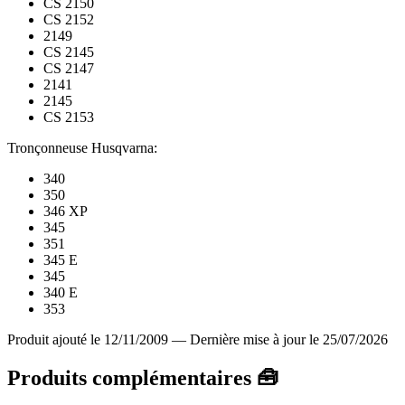
CS 2150
CS 2152
2149
CS 2145
CS 2147
2141
2145
CS 2153
Tronçonneuse Husqvarna:
340
350
346 XP
345
351
345 E
345
340 E
353
Produit ajouté le 12/11/2009
—
Dernière mise à jour le 25/07/2026
Produits complémentaires 🧰