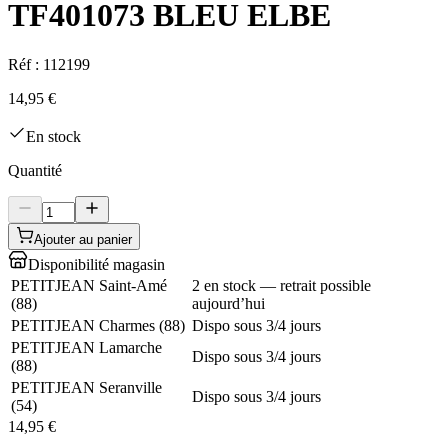
TF401073 BLEU ELBE
Réf :
112199
14,95 €
En stock
Quantité
Ajouter au panier
Disponibilité magasin
PETITJEAN Saint-Amé
2 en stock — retrait possible
(
88
)
aujourd’hui
PETITJEAN Charmes
(
88
)
Dispo sous 3/4 jours
PETITJEAN Lamarche
Dispo sous 3/4 jours
(
88
)
PETITJEAN Seranville
Dispo sous 3/4 jours
(
54
)
14,95 €