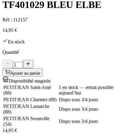
TF401029 BLEU ELBE
Réf :
112157
14,95 €
En stock
Quantité
Ajouter au panier
Disponibilité magasin
PETITJEAN Saint-Amé
1 en stock — retrait possible
(
88
)
aujourd’hui
PETITJEAN Charmes
(
88
)
Dispo sous 3/4 jours
PETITJEAN Lamarche
Dispo sous 3/4 jours
(
88
)
PETITJEAN Seranville
Dispo sous 3/4 jours
(
54
)
14,95 €