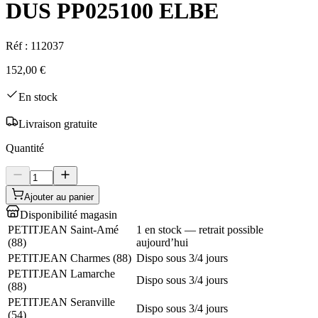
DUS PP025100 ELBE
Réf :
112037
152,00 €
En stock
Livraison gratuite
Quantité
Ajouter au panier
Disponibilité magasin
PETITJEAN Saint-Amé
1 en stock — retrait possible
(
88
)
aujourd’hui
PETITJEAN Charmes
(
88
)
Dispo sous 3/4 jours
PETITJEAN Lamarche
Dispo sous 3/4 jours
(
88
)
PETITJEAN Seranville
Dispo sous 3/4 jours
(
54
)