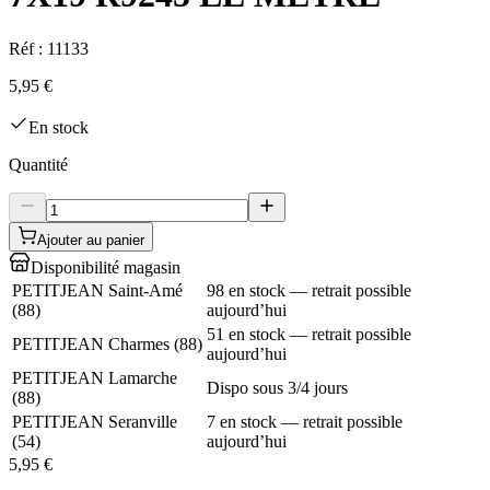
Réf :
11133
5,95 €
En stock
Quantité
Ajouter au panier
Disponibilité magasin
PETITJEAN Saint-Amé
98 en stock — retrait possible
(
88
)
aujourd’hui
51 en stock — retrait possible
PETITJEAN Charmes
(
88
)
aujourd’hui
PETITJEAN Lamarche
Dispo sous 3/4 jours
(
88
)
PETITJEAN Seranville
7 en stock — retrait possible
(
54
)
aujourd’hui
5,95 €