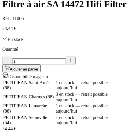
Filtre à air SA 14472 Hifi Filter
Réf :
11006
34,44 €
En stock
Quantité
Ajouter au panier
Disponibilité magasin
PETITJEAN Saint-Amé
1 en stock — retrait possible
(
88
)
aujourd’hui
3 en stock — retrait possible
PETITJEAN Charmes
(
88
)
aujourd’hui
PETITJEAN Lamarche
1 en stock — retrait possible
(
88
)
aujourd’hui
PETITJEAN Seranville
1 en stock — retrait possible
(
54
)
aujourd’hui
34,44 €