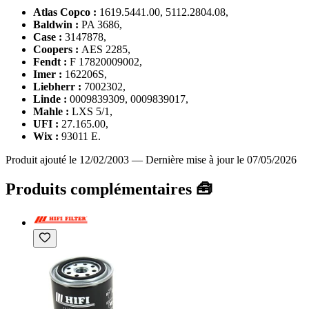
Atlas Copco :
1619.5441.00, 5112.2804.08,
Baldwin :
PA 3686,
Case :
3147878,
Coopers :
AES 2285,
Fendt :
F 17820009002,
Imer :
162206S,
Liebherr :
7002302,
Linde :
0009839309, 0009839017,
Mahle :
LXS 5/1,
UFI :
27.165.00,
Wix :
93011 E.
Produit ajouté le 12/02/2003
—
Dernière mise à jour le 07/05/2026
Produits complémentaires 🧰