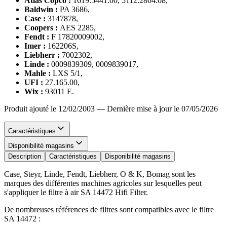
Atlas Copco :
1619.5441.00, 5112.2804.08,
Baldwin :
PA 3686,
Case :
3147878,
Coopers :
AES 2285,
Fendt :
F 17820009002,
Imer :
162206S,
Liebherr :
7002302,
Linde :
0009839309, 0009839017,
Mahle :
LXS 5/1,
UFI :
27.165.00,
Wix :
93011 E.
Produit ajouté le 12/02/2003
—
Dernière mise à jour le 07/05/2026
Caractéristiques
Disponibilité magasins
Description
Caractéristiques
Disponibilité magasins
Case, Steyr, Linde, Fendt, Liebherr, O & K, Bomag sont les
marques des différentes machines agricoles sur lesquelles peut
s'appliquer le filtre à air SA 14472 Hifi Filter.
De nombreuses références de filtres sont compatibles avec le filtre
SA 14472 :