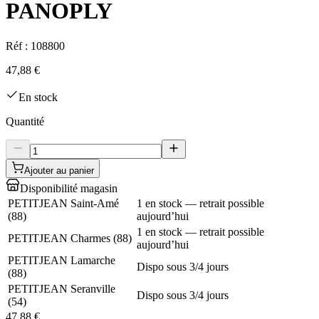
PANOPLY
Réf :
108800
47,88 €
En stock
Quantité
Ajouter au panier
Disponibilité magasin
PETITJEAN Saint-Amé
1 en stock — retrait possible
(
88
)
aujourd’hui
1 en stock — retrait possible
PETITJEAN Charmes
(
88
)
aujourd’hui
PETITJEAN Lamarche
Dispo sous 3/4 jours
(
88
)
PETITJEAN Seranville
Dispo sous 3/4 jours
(
54
)
47,88 €