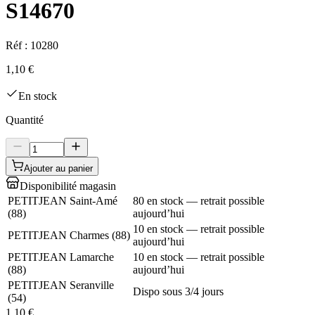
S14670
Réf :
10280
1,10 €
En stock
Quantité
Ajouter au panier
Disponibilité magasin
PETITJEAN Saint-Amé
80 en stock — retrait possible
(
88
)
aujourd’hui
10 en stock — retrait possible
PETITJEAN Charmes
(
88
)
aujourd’hui
PETITJEAN Lamarche
10 en stock — retrait possible
(
88
)
aujourd’hui
PETITJEAN Seranville
Dispo sous 3/4 jours
(
54
)
1,10 €