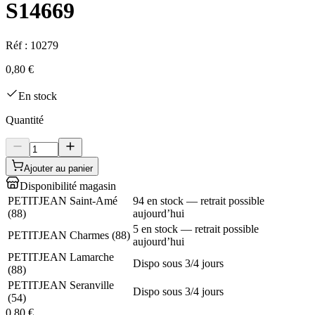
S14669
Réf :
10279
0,80 €
En stock
Quantité
Ajouter au panier
Disponibilité magasin
PETITJEAN Saint-Amé
94 en stock — retrait possible
(
88
)
aujourd’hui
5 en stock — retrait possible
PETITJEAN Charmes
(
88
)
aujourd’hui
PETITJEAN Lamarche
Dispo sous 3/4 jours
(
88
)
PETITJEAN Seranville
Dispo sous 3/4 jours
(
54
)
0,80 €