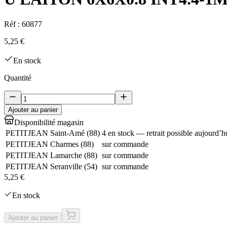
Réf :
60877
5,25 €
En stock
Quantité
Ajouter au panier
Disponibilité magasin
PETITJEAN Saint-Amé
(
88
)
4 en stock — retrait possible aujourd’h
PETITJEAN Charmes
(
88
)
sur commande
PETITJEAN Lamarche
(
88
)
sur commande
PETITJEAN Seranville
(
54
)
sur commande
5,25 €
En stock
Ajouter au panier