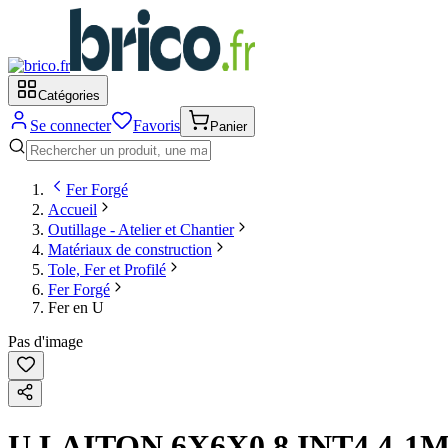
Catégories
Se connecter
Favoris
Panier
Fer Forgé
Accueil
Outillage - Atelier et Chantier
Matériaux de construction
Tole, Fer et Profilé
Fer Forgé
Fer en U
Pas d'image
U LAITON 6X6X0.8 INT4.4-1