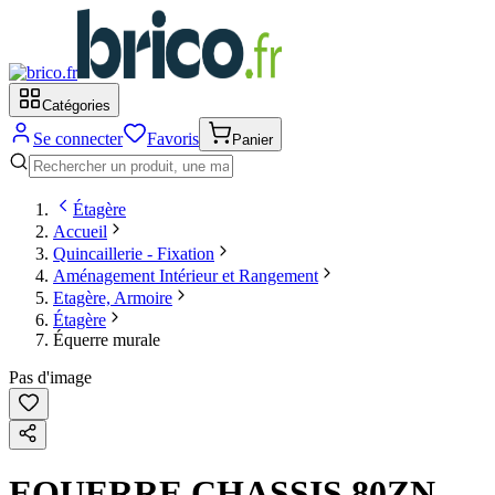
Catégories
Se connecter
Favoris
Panier
Étagère
Accueil
Quincaillerie - Fixation
Aménagement Intérieur et Rangement
Etagère, Armoire
Étagère
Équerre murale
Pas d'image
EQUERRE CHASSIS 80ZN