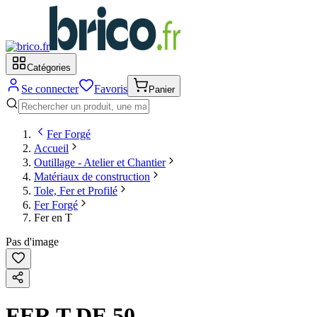
Catégories
Se connecter
Favoris
Panier
Fer Forgé
Accueil
Outillage - Atelier et Chantier
Matériaux de construction
Tole, Fer et Profilé
Fer Forgé
Fer en T
Pas d'image
FER T DE 50