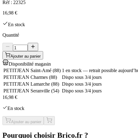
Réf :
22325
16,98 €
En stock
Quantité
Ajouter au panier
Disponibilité magasin
PETITJEAN Saint-Amé
(
88
)
1 en stock — retrait possible aujourd’h
PETITJEAN Charmes
(
88
)
Dispo sous 3/4 jours
PETITJEAN Lamarche
(
88
)
Dispo sous 3/4 jours
PETITJEAN Seranville
(
54
)
Dispo sous 3/4 jours
16,98 €
En stock
Ajouter au panier
Pourquoi choisir Brico.fr ?