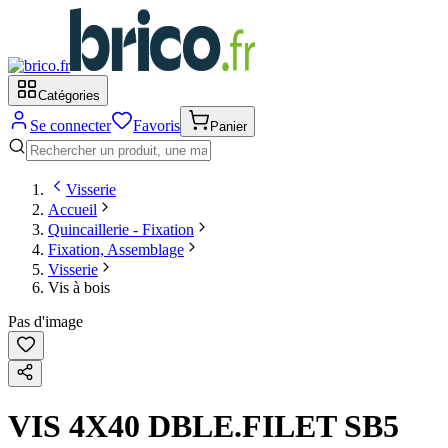
Catégories
Se connecter
Favoris
Panier
Visserie
Accueil
Quincaillerie - Fixation
Fixation, Assemblage
Visserie
Vis à bois
Pas d'image
VIS 4X40 DBLE.FILET SB5