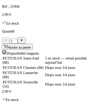
Réf :
21904
2,90 €
En stock
Quantité
Ajouter au panier
Disponibilité magasin
PETITJEAN Saint-Amé
5 en stock — retrait possible
(
88
)
aujourd’hui
PETITJEAN Charmes
(
88
)
Dispo sous 3/4 jours
PETITJEAN Lamarche
Dispo sous 3/4 jours
(
88
)
PETITJEAN Seranville
Dispo sous 3/4 jours
(
54
)
2,90 €
En stock