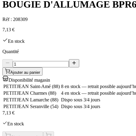
BOUGIE D'ALLUMAGE BPR
Réf :
208309
7,13 €
En stock
Quantité
Ajouter au panier
Disponibilité magasin
PETITJEAN Saint-Amé
(
88
)
8 en stock — retrait possible aujourd’h
PETITJEAN Charmes
(
88
)
4 en stock — retrait possible aujourd’h
PETITJEAN Lamarche
(
88
)
Dispo sous 3/4 jours
PETITJEAN Seranville
(
54
)
Dispo sous 3/4 jours
7,13 €
En stock