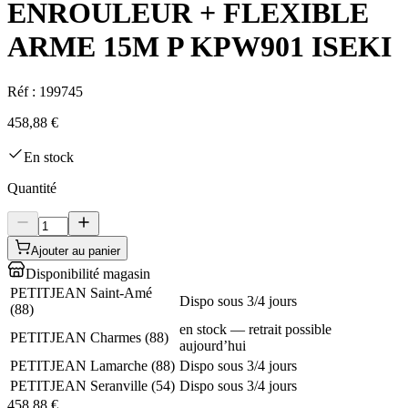
ENROULEUR + FLEXIBLE
ARME 15M P KPW901 ISEKI
Réf :
199745
458,88 €
En stock
Quantité
Ajouter au panier
Disponibilité magasin
PETITJEAN Saint-Amé
Dispo sous 3/4 jours
(
88
)
en stock — retrait possible
PETITJEAN Charmes
(
88
)
aujourd’hui
PETITJEAN Lamarche
(
88
)
Dispo sous 3/4 jours
PETITJEAN Seranville
(
54
)
Dispo sous 3/4 jours
458,88 €