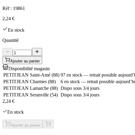
Réf :
19861
2,24 €
En stock
Quantité
Ajouter au panier
Disponibilité magasin
PETITJEAN Saint-Amé
(
88
)
97 en stock — retrait possible aujourd’
PETITJEAN Charmes
(
88
)
6 en stock — retrait possible aujourd’h
PETITJEAN Lamarche
(
88
)
Dispo sous 3/4 jours
PETITJEAN Seranville
(
54
)
Dispo sous 3/4 jours
2,24 €
En stock
Ajouter au panier