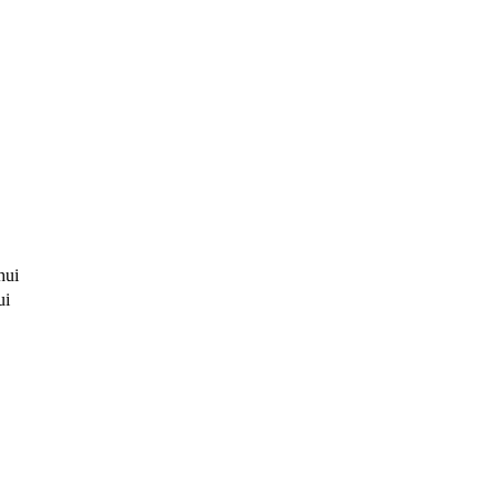
hui
ui