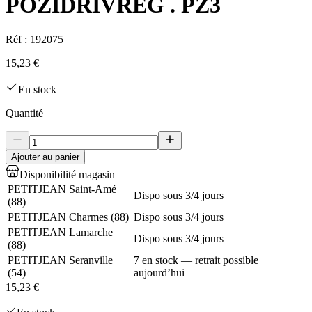
POZIDRIVREG . PZ3
Réf :
192075
15,23 €
En stock
Quantité
Ajouter au panier
Disponibilité magasin
PETITJEAN Saint-Amé
Dispo sous 3/4 jours
(
88
)
PETITJEAN Charmes
(
88
)
Dispo sous 3/4 jours
PETITJEAN Lamarche
Dispo sous 3/4 jours
(
88
)
PETITJEAN Seranville
7 en stock — retrait possible
(
54
)
aujourd’hui
15,23 €