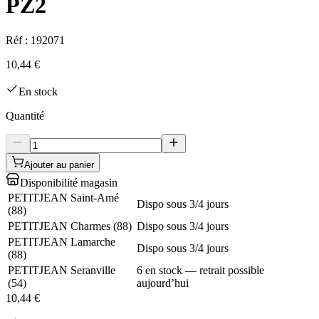
PZ2
Réf :
192071
10,44 €
En stock
Quantité
Ajouter au panier
Disponibilité magasin
PETITJEAN Saint-Amé
Dispo sous 3/4 jours
(
88
)
PETITJEAN Charmes
(
88
)
Dispo sous 3/4 jours
PETITJEAN Lamarche
Dispo sous 3/4 jours
(
88
)
PETITJEAN Seranville
6 en stock — retrait possible
(
54
)
aujourd’hui
10,44 €