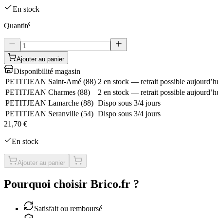
En stock
Quantité
Ajouter au panier
Disponibilité magasin
PETITJEAN Saint-Amé
(
88
)
2 en stock — retrait possible aujourd’h
PETITJEAN Charmes
(
88
)
2 en stock — retrait possible aujourd’h
PETITJEAN Lamarche
(
88
)
Dispo sous 3/4 jours
PETITJEAN Seranville
(
54
)
Dispo sous 3/4 jours
21,70 €
En stock
Ajouter au panier
Pourquoi choisir Brico.fr ?
Satisfait ou remboursé