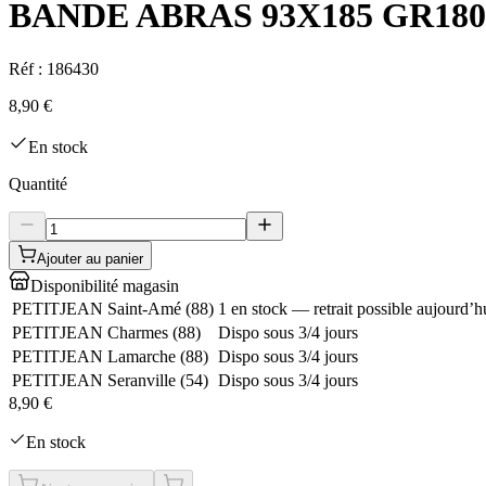
BANDE ABRAS 93X185 GR180
Réf :
186430
8,90 €
En stock
Quantité
Ajouter au panier
Disponibilité magasin
PETITJEAN Saint-Amé
(
88
)
1 en stock — retrait possible aujourd’h
PETITJEAN Charmes
(
88
)
Dispo sous 3/4 jours
PETITJEAN Lamarche
(
88
)
Dispo sous 3/4 jours
PETITJEAN Seranville
(
54
)
Dispo sous 3/4 jours
8,90 €
En stock