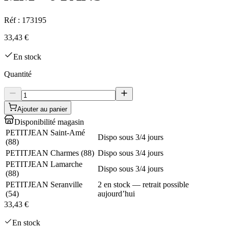
Réf :
173195
33,43 €
En stock
Quantité
Ajouter au panier
Disponibilité magasin
PETITJEAN Saint-Amé
Dispo sous 3/4 jours
(
88
)
PETITJEAN Charmes
(
88
)
Dispo sous 3/4 jours
PETITJEAN Lamarche
Dispo sous 3/4 jours
(
88
)
PETITJEAN Seranville
2 en stock — retrait possible
(
54
)
aujourd’hui
33,43 €
En stock