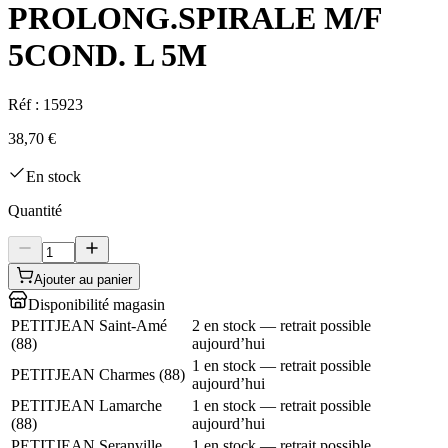
PROLONG.SPIRALE M/F
5COND. L 5M
Réf :
15923
38,70 €
En stock
Quantité
Ajouter au panier
Disponibilité magasin
PETITJEAN Saint-Amé
2 en stock — retrait possible
(
88
)
aujourd’hui
1 en stock — retrait possible
PETITJEAN Charmes
(
88
)
aujourd’hui
PETITJEAN Lamarche
1 en stock — retrait possible
(
88
)
aujourd’hui
PETITJEAN Seranville
1 en stock — retrait possible