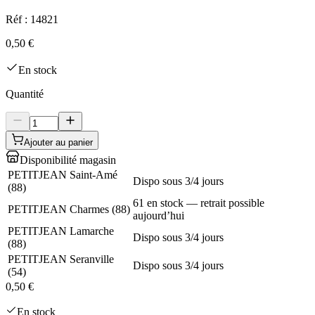
Réf :
14821
0,50 €
En stock
Quantité
Ajouter au panier
Disponibilité magasin
PETITJEAN Saint-Amé
Dispo sous 3/4 jours
(
88
)
61 en stock — retrait possible
PETITJEAN Charmes
(
88
)
aujourd’hui
PETITJEAN Lamarche
Dispo sous 3/4 jours
(
88
)
PETITJEAN Seranville
Dispo sous 3/4 jours
(
54
)
0,50 €
En stock