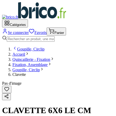
Catégories
Se connecter
Favoris
Panier
Goupille, Circlip
Accueil
Quincaillerie - Fixation
Fixation, Assemblage
Goupille, Circlip
Clavette
Pas d'image
CLAVETTE 6X6 LE CM