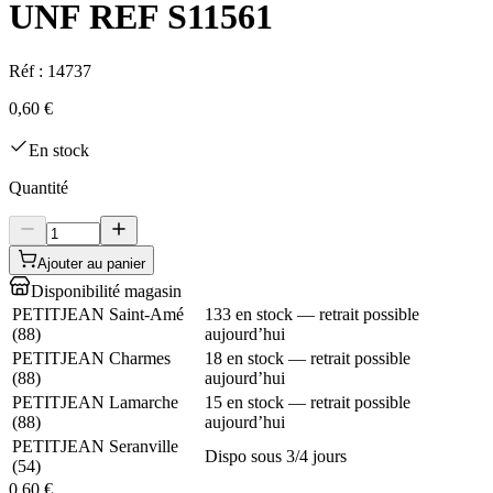
UNF REF S11561
Réf :
14737
0,60 €
En stock
Quantité
Ajouter au panier
Disponibilité magasin
PETITJEAN Saint-Amé
133 en stock — retrait possible
(
88
)
aujourd’hui
PETITJEAN Charmes
18 en stock — retrait possible
(
88
)
aujourd’hui
PETITJEAN Lamarche
15 en stock — retrait possible
(
88
)
aujourd’hui
PETITJEAN Seranville
Dispo sous 3/4 jours
(
54
)
0,60 €