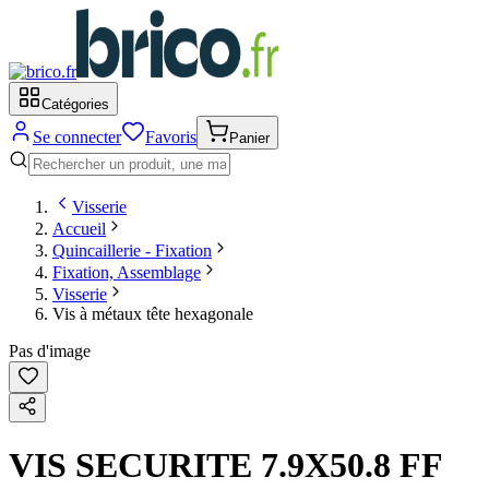
Catégories
Se connecter
Favoris
Panier
Visserie
Accueil
Quincaillerie - Fixation
Fixation, Assemblage
Visserie
Vis à métaux tête hexagonale
Pas d'image
VIS SECURITE 7.9X50.8 FF