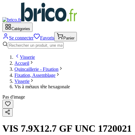
Catégories
Se connecter
Favoris
Panier
Visserie
Accueil
Quincaillerie - Fixation
Fixation, Assemblage
Visserie
Vis à métaux tête hexagonale
Pas d'image
VIS 7.9X12.7 GF UNC 1720021