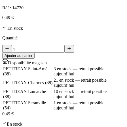
Réf :
14720
0,49 €
En stock
Quantité
Ajouter au panier
Disponibilité magasin
PETITJEAN Saint-Amé
3 en stock — retrait possible
(
88
)
aujourd’hui
21 en stock — retrait possible
PETITJEAN Charmes
(
88
)
aujourd’hui
PETITJEAN Lamarche
10 en stock — retrait possible
(
88
)
aujourd’hui
PETITJEAN Seranville
1 en stock — retrait possible
(
54
)
aujourd’hui
0,49 €
En stock