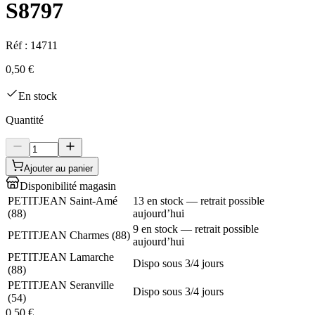
S8797
Réf :
14711
0,50 €
En stock
Quantité
Ajouter au panier
Disponibilité magasin
PETITJEAN Saint-Amé
13 en stock — retrait possible
(
88
)
aujourd’hui
9 en stock — retrait possible
PETITJEAN Charmes
(
88
)
aujourd’hui
PETITJEAN Lamarche
Dispo sous 3/4 jours
(
88
)
PETITJEAN Seranville
Dispo sous 3/4 jours
(
54
)
0,50 €