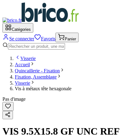
Catégories
Se connecter
Favoris
Panier
Visserie
Accueil
Quincaillerie - Fixation
Fixation, Assemblage
Visserie
Vis à métaux tête hexagonale
Pas d'image
VIS 9.5X15.8 GF UNC REF