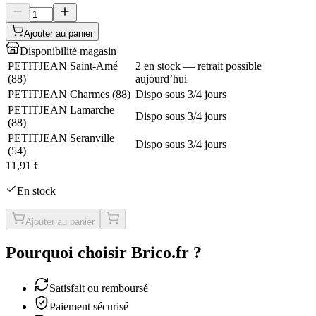
Ajouter au panier
Disponibilité magasin
PETITJEAN Saint-Amé
2 en stock — retrait possible
(
88
)
aujourd’hui
PETITJEAN Charmes
(
88
)
Dispo sous 3/4 jours
PETITJEAN Lamarche
Dispo sous 3/4 jours
(
88
)
PETITJEAN Seranville
Dispo sous 3/4 jours
(
54
)
11,91 €
En stock
Ajouter au panier
Pourquoi choisir Brico.fr ?
Satisfait ou remboursé
Paiement sécurisé