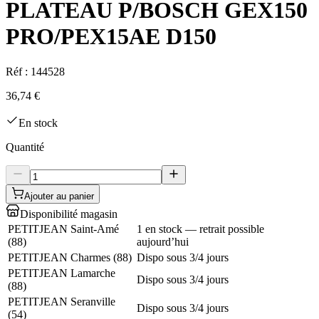
PLATEAU P/BOSCH GEX150
PRO/PEX15AE D150
Réf :
144528
36,74 €
En stock
Quantité
Ajouter au panier
Disponibilité magasin
PETITJEAN Saint-Amé
1 en stock — retrait possible
(
88
)
aujourd’hui
PETITJEAN Charmes
(
88
)
Dispo sous 3/4 jours
PETITJEAN Lamarche
Dispo sous 3/4 jours
(
88
)
PETITJEAN Seranville
Dispo sous 3/4 jours
(
54
)