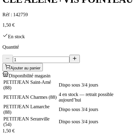
Réf :
142759
1,50 €
En stock
Quantité
Ajouter au panier
Disponibilité magasin
PETITJEAN Saint-Amé
Dispo sous 3/4 jours
(
88
)
4 en stock — retrait possible
PETITJEAN Charmes
(
88
)
aujourd’hui
PETITJEAN Lamarche
Dispo sous 3/4 jours
(
88
)
PETITJEAN Seranville
Dispo sous 3/4 jours
(
54
)
1,50 €