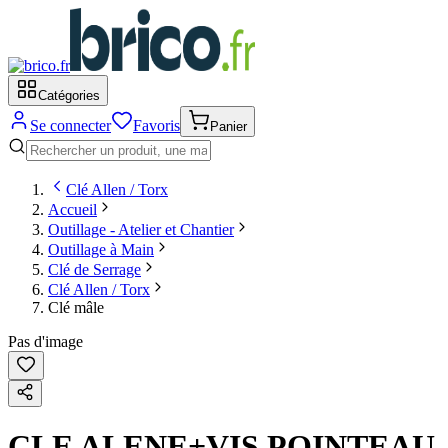
Catégories
Se connecter
Favoris
Panier
Clé Allen / Torx
Accueil
Outillage - Atelier et Chantier
Outillage à Main
Clé de Serrage
Clé Allen / Torx
Clé mâle
Pas d'image
CLE ALENE+VIS POINTEAU